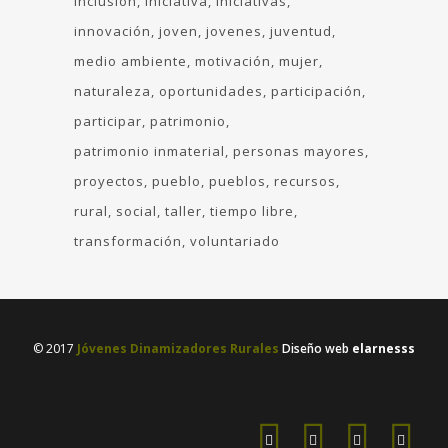
inclusión
Iniciativa
iniciativas
innovación
joven
jovenes
juventud
medio ambiente
motivación
mujer
naturaleza
oportunidades
participación
participar
patrimonio
patrimonio inmaterial
personas mayores
proyectos
pueblo
pueblos
recursos
rural
social
taller
tiempo libre
transformación
voluntariado
© 2017
Jóvenes Dinamizadores Rurales
Diseño web
elarnesss