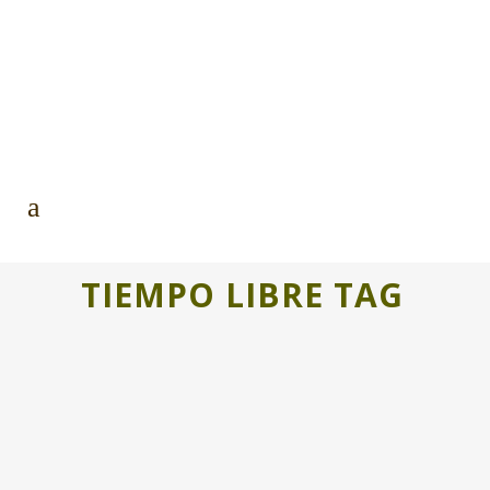
TIEMPO LIBRE TAG
“LOCALES ABIERTOS”. REACTIVAR
ESPACIOS COMERCIALES EN
CALAMOCHA
“Locales abiertos”, también es un