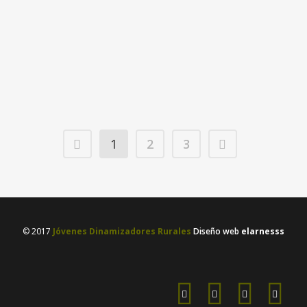
La Asociación Aldea Juegos participó a
principios del pasado 2020, en nuestra
convocatoria anual de apoyo a
iniciativas, Made in...
16 abril, 2021
/
1 Comment
1
2
3
© 2017
Jóvenes Dinamizadores Rurales
Diseño web
elarnesss