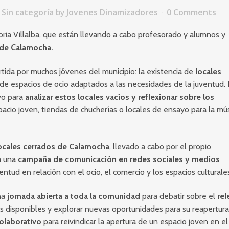
,
Sin categoría
by
Jovenes Dinamizadores
0 Comments
oria Villalba, que están llevando a cabo profesorado y alumnos y
a de Calamocha.
ida por muchos jóvenes del municipio: la existencia de
locales
a de espacios de ocio adaptados a las necesidades de la juventud.
ivo para
analizar estos locales vacíos y reflexionar sobre los
acio joven, tiendas de chucherías o locales de ensayo para la mú
 locales cerrados de Calamocha
, llevado a cabo por el propio
a una
campaña de comunicación en redes sociales y medios
ventud en relación con el ocio, el comercio y los espacios culturale
na
jornada abierta a toda la comunidad
para debatir sobre el
rel
es disponibles y explorar nuevas oportunidades para su reapertura
olaborativo
para reivindicar la apertura de un espacio joven en el