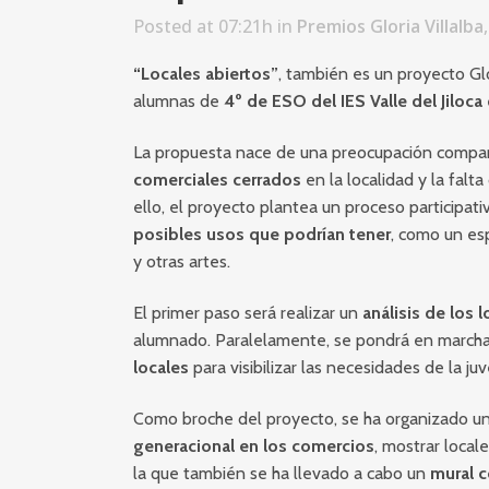
Posted at 07:21h
in
Premios Gloria Villalba
“Locales abiertos”
, también es un proyecto Gl
alumnas de
4º de ESO del IES Valle del Jiloc
La propuesta nace de una preocupación compart
comerciales cerrados
en la localidad y la falt
ello, el proyecto plantea un proceso participat
posibles usos que podrían tener
, como un esp
y otras artes.
El primer paso será realizar un
análisis de los
alumnado. Paralelamente, se pondrá en march
locales
para visibilizar las necesidades de la ju
Como broche del proyecto, se ha organizado u
generacional en los comercios
, mostrar local
la que también se ha llevado a cabo un
mural c