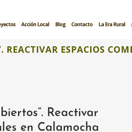
oyectos
Acción Local
Blog
Contacto
La Era Rural
”. REACTIVAR ESPACIOS COM
biertos”. Reactivar
ales en Calamocha