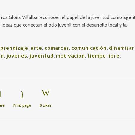
emios Gloria Villalba reconocen el papel de la juventud como
agen
 ideas que conectan el ocio juvenil con el desarrollo local y la
aprendizaje
,
arte
,
comarcas
,
comunicación
,
dinamizar
en
,
jovenes
,
juventud
,
motivación
,
tiempo libre
,
are
Print page
0
Likes