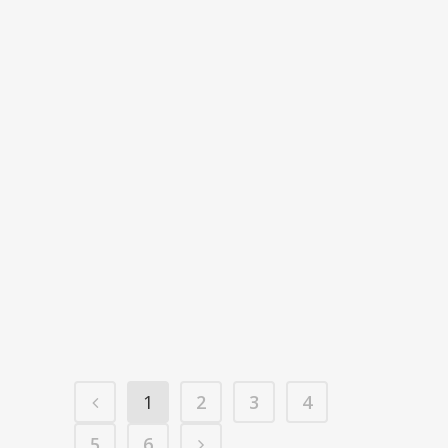
12 enero, 2026
/
0 Comments
RIODEVA SE PREPARA PARA
RECIBIR A LAS ANTENAS
INFORMATIVAS
El municipio turolense de Riodeva
(Comunidad de Teruel) acogerá, los
días 21, 22 y 23 de marzo, el Encuentro
de...
04 marzo, 2025
/
0 Comments
1
2
3
4
5
6