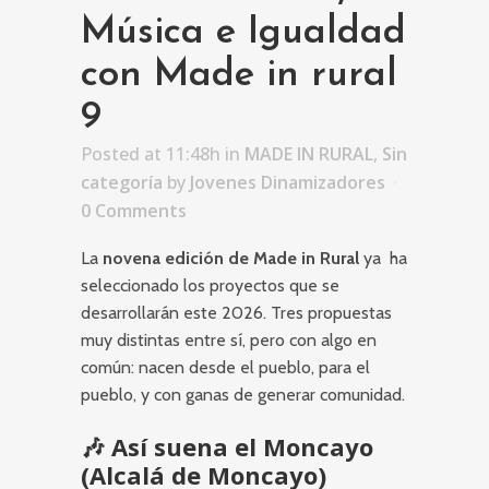
Música e Igualdad
con Made in rural
9
Posted at 11:48h
in
MADE IN RURAL
,
Sin
categoría
by
Jovenes Dinamizadores
0 Comments
La
novena edición de Made in Rural
ya ha
seleccionado los proyectos que se
desarrollarán este 2026. Tres propuestas
muy distintas entre sí, pero con algo en
común: nacen desde el pueblo, para el
pueblo, y con ganas de generar comunidad.
🎶 Así suena el Moncayo
(Alcalá de Moncayo)