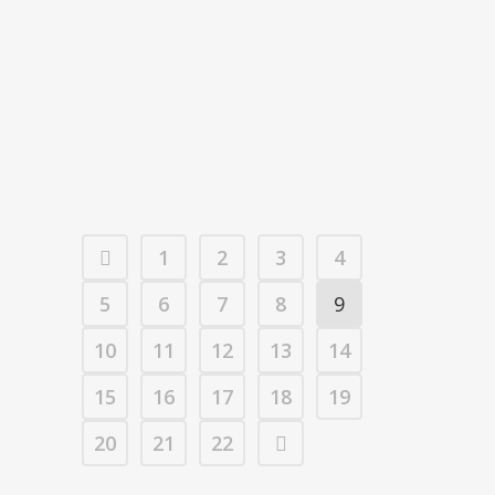
BLANCAS Y SUS LECCIONES EN
CONSERVA
La ruta con Gloria por la comarca del
Jiloca arranca en Blancas, con la "Casa
Grande" a rebosar de gente....
18 agosto, 2022
/
0 Comments
1
2
3
4
5
6
7
8
9
10
11
12
13
14
15
16
17
18
19
20
21
22