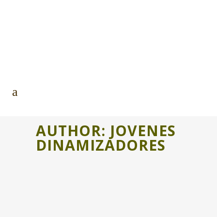
AUTHOR: JOVENES
DINAMIZADORES
TRAZANDO HUELLAS CIERRA SU
PRIMERA EDICIÓN CON UNA
EXPOSICIÓN ITINERANTE
El colectivo Resiliencia Rural,