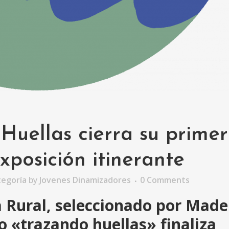
uellas cierra su prime
xposición itinerante
tegoría
by
Jovenes Dinamizadores
0 Comments
ia Rural, seleccionado por Made
to «trazando huellas» finaliza