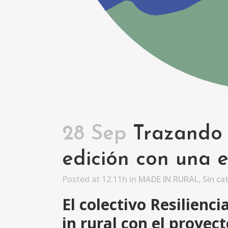
28 Sep
Trazando H
edición con una e
Posted at 12:11h
in
MADE IN RURAL
,
Sin ca
El colectivo Resilienc
in rural con el proyec