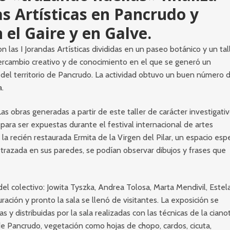
as Artísticas en Pancrudo y
el Gaire y en Galve.
n las I Jorandas Artísticas divididas en un paseo botánico y un tal
intercambio creativo y de conocimiento en el que se generó un
a del territorio de Pancrudo. La actividad obtuvo un buen número 
a.
Las obras generadas a partir de este taller de carácter investigativ
ara ser expuestas durante el festival internacional de artes
 la recién restaurada Ermita de la Virgen del Pilar, un espacio espe
 trazada en sus paredes, se podían observar dibujos y frases que
del colectivo: Jowita Tyszka, Andrea Tolosa, Marta Mendivil, Estel
uración y pronto la sala se llenó de visitantes. La exposición se
 distribuidas por la sala realizadas con las técnicas de la cianot
 de Pancrudo, vegetación como hojas de chopo, cardos, cicuta,