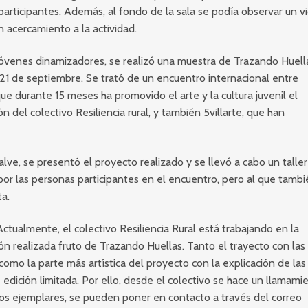
participantes. Además, al fondo de la sala se podía observar un v
n acercamiento a la actividad.
óvenes dinamizadores, se realizó una muestra de Trazando Huell
 21 de septiembre. Se trató de un encuentro internacional entre
e durante 15 meses ha promovido el arte y la cultura juvenil el
n del colectivo Resiliencia rural, y también 5villarte, que han
lve, se presentó el proyecto realizado y se llevó a cabo un talle
por las personas participantes en el encuentro, pero al que tamb
a.
Actualmente, el colectivo Resiliencia Rural está trabajando en la
ión realizada fruto de Trazando Huellas. Tanto el trayecto con las
omo la parte más artística del proyecto con la explicación de las
 edición limitada. Por ello, desde el colectivo se hace un llamami
os ejemplares, se pueden poner en contacto a través del correo