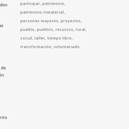
participar
patrimonio
ideo
patrimonio inmaterial
personas mayores
proyectos
as
pueblo
pueblos
recursos
rural
social
taller
tiempo libre
transformación
voluntariado
r de
ién
ento