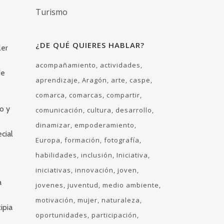
Turismo
¿DE QUÉ QUIERES HABLAR?
ler
acompañamiento
actividades
de
aprendizaje
Aragón
arte
caspe
comarca
comarcas
compartir
o y
comunicación
cultura
desarrollo
dinamizar
empoderamiento
cial
Europa
formación
fotografía
habilidades
inclusión
Iniciativa
iniciativas
innovación
joven
a
jovenes
juventud
medio ambiente
motivación
mujer
naturaleza
ipia
oportunidades
participación