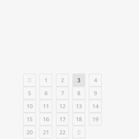
FAYÓN ACOGE EL 9º CAMPO DE
TRABAJO DE JDR
Del 22 al 26 de junio, Fayón se
convierte en el escenario del 9º campo
de trabajo de jóvenes dinamizadores...
02 junio, 2025
/
0 Comments
1
2
3
4
5
6
7
8
9
10
11
12
13
14
15
16
17
18
19
20
21
22