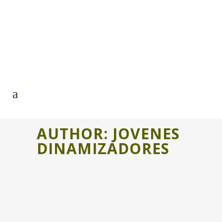
AUTHOR: JOVENES
DINAMIZADORES
FASE DE FORMACIÓN GLORIA
VILLALBA FINALIZADA
La segunda edición de los Premios
Gloria Villalba está a punto de cerrar su