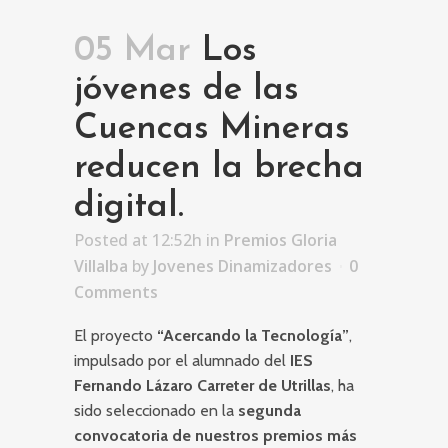
05 Mar
Los
jóvenes de las
Cuencas Mineras
reducen la brecha
digital.
Posted at 12:52h
in
Premios Gloria
Villalba
by
Jovenes Dinamizadores
0
Comments
El proyecto
“Acercando la Tecnología”
,
impulsado por el alumnado del
IES
Fernando Lázaro Carreter de Utrillas
, ha
sido seleccionado en la
segunda
convocatoria de nuestros premios más