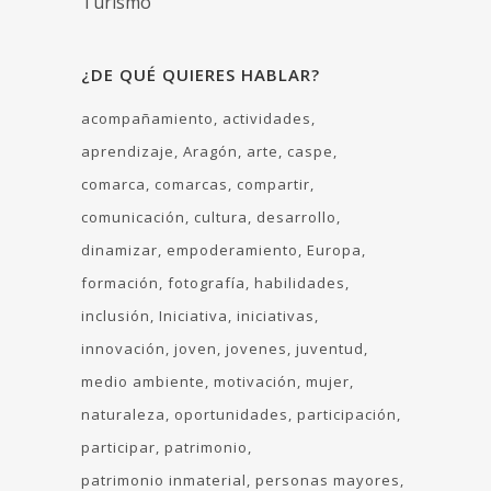
Turismo
¿DE QUÉ QUIERES HABLAR?
acompañamiento
actividades
aprendizaje
Aragón
arte
caspe
comarca
comarcas
compartir
comunicación
cultura
desarrollo
dinamizar
empoderamiento
Europa
formación
fotografía
habilidades
inclusión
Iniciativa
iniciativas
innovación
joven
jovenes
juventud
medio ambiente
motivación
mujer
naturaleza
oportunidades
participación
participar
patrimonio
patrimonio inmaterial
personas mayores