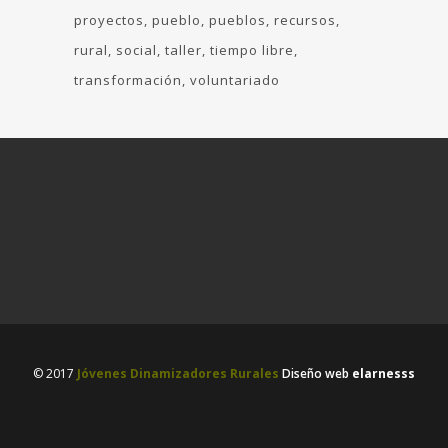
proyectos
pueblo
pueblos
recursos
rural
social
taller
tiempo libre
transformación
voluntariado
© 2017
Jóvenes Dinamizadores Rurales
Diseño web
elarnesss