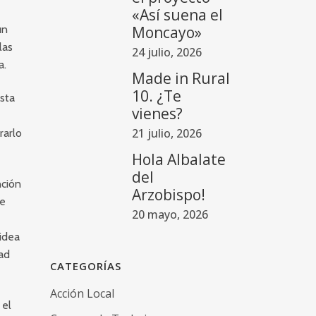
«Así suena el
un
Moncayo»
las
24 julio, 2026
a.
Made in Rural
10. ¿Te
sta
vienes?
21 julio, 2026
rarlo
Hola Albalate
del
nción
Arzobispo!
se
20 mayo, 2026
 idea
dad
CATEGORÍAS
Acción Local
 el