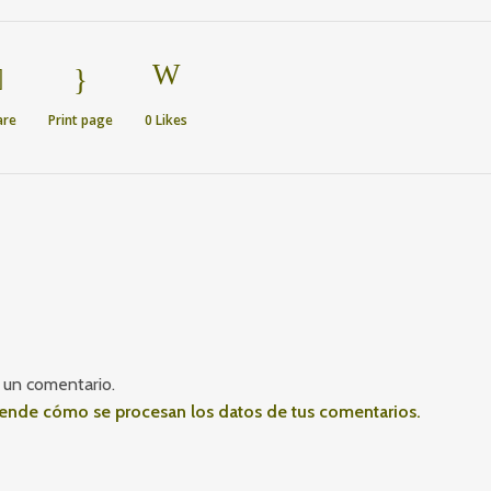
are
Print page
0
Likes
 un comentario.
ende cómo se procesan los datos de tus comentarios.