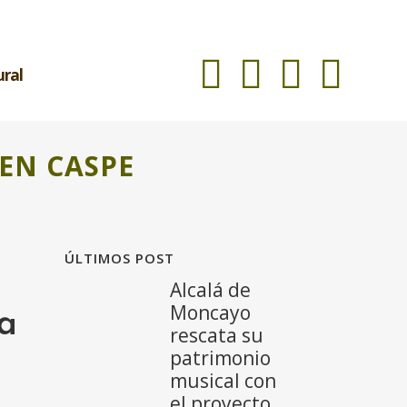
ural
 EN CASPE
ÚLTIMOS POST
Alcalá de
Moncayo
a
rescata su
patrimonio
musical con
el proyecto