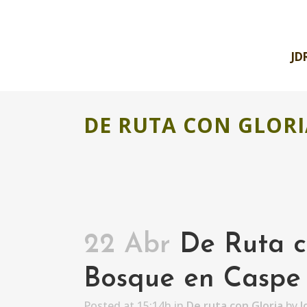
JD
DE RUTA CON GLORI
22 Abr
De Ruta co
Bosque en Caspe
Posted at 15:14h
in
De ruta con Gloria
by
J