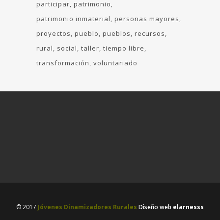
participar
patrimonio
patrimonio inmaterial
personas mayores
proyectos
pueblo
pueblos
recursos
rural
social
taller
tiempo libre
transformación
voluntariado
© 2017
Jóvenes Dinamizadores Rurales
Diseño web
elarnesss