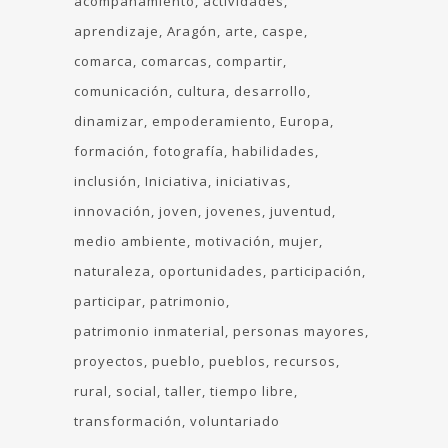
acompañamiento
actividades
aprendizaje
Aragón
arte
caspe
comarca
comarcas
compartir
comunicación
cultura
desarrollo
dinamizar
empoderamiento
Europa
formación
fotografía
habilidades
inclusión
Iniciativa
iniciativas
innovación
joven
jovenes
juventud
medio ambiente
motivación
mujer
naturaleza
oportunidades
participación
participar
patrimonio
patrimonio inmaterial
personas mayores
proyectos
pueblo
pueblos
recursos
rural
social
taller
tiempo libre
transformación
voluntariado