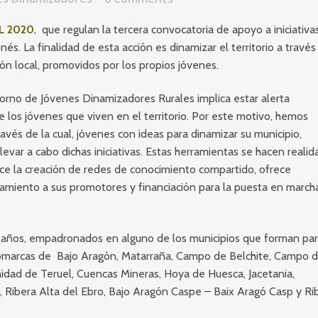
L 2020
, que regulan la tercera convocatoria de apoyo a iniciativa
s. La finalidad de esta acción es dinamizar el territorio a través
ión local, promovidos por los propios jóvenes.
torno de Jóvenes Dinamizadores Rurales implica estar alerta
los jóvenes que viven en el territorio. Por este motivo, hemos
avés de la cual, jóvenes con ideas para dinamizar su municipio,
evar a cabo dichas iniciativas. Estas herramientas se hacen realid
 la creación de redes de conocimiento compartido, ofrece
miento a sus promotores y financiación para la puesta en march
35 años, empadronados en alguno de los municipios que forman pa
comarcas de Bajo Aragón, Matarraña, Campo de Belchite, Campo 
nidad de Teruel, Cuencas Mineras, Hoya de Huesca, Jacetania,
, Ribera Alta del Ebro, Bajo Aragón Caspe – Baix Aragó Casp y Ri