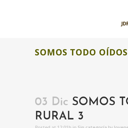
JD
SOMOS TODO OÍDOS.
03 Dic
SOMOS TO
RURAL 3
Posted at 12:01h
in
Sin categoría
by
Joven