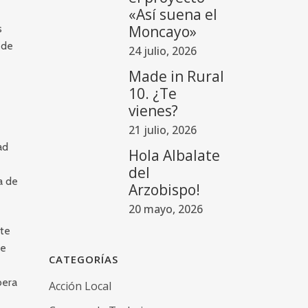
«Así suena el
s
Moncayo»
 de
24 julio, 2026
Made in Rural
10. ¿Te
vienes?
21 julio, 2026
ad
Hola Albalate
del
a de
Arzobispo!
20 mayo, 2026
rte
de
CATEGORÍAS
bera
Acción Local