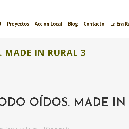
R
Proyectos
Acción Local
Blog
Contacto
La Era R
 MADE IN RURAL 3
DO OÍDOS. MADE IN
es Dinamizadores
0 Comments