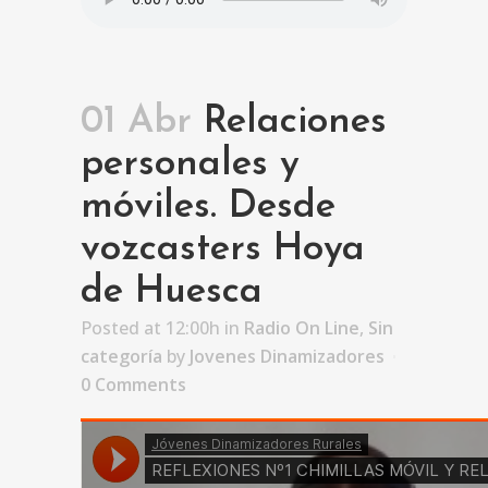
01 Abr
Relaciones
personales y
móviles. Desde
vozcasters Hoya
de Huesca
Posted at 12:00h
in
Radio On Line
,
Sin
categoría
by
Jovenes Dinamizadores
0 Comments