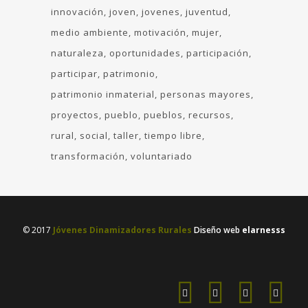
innovación
joven
jovenes
juventud
medio ambiente
motivación
mujer
naturaleza
oportunidades
participación
participar
patrimonio
patrimonio inmaterial
personas mayores
proyectos
pueblo
pueblos
recursos
rural
social
taller
tiempo libre
transformación
voluntariado
© 2017
Jóvenes Dinamizadores Rurales
Diseño web
elarnesss