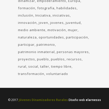
dinamizar
empoderamiento
Europa
formación
fotografía
habilidades
inclusión
Iniciativa
iniciativas
innovación
joven
jovenes
juventud
medio ambiente
motivación
mujer
naturaleza
oportunidades
participación
participar
patrimonio
patrimonio inmaterial
personas mayores
proyectos
pueblo
pueblos
recursos
rural
social
taller
tiempo libre
transformación
voluntariado
© 2017
Jóvenes Dinamizadores Rurales
Diseño web
elarnesss