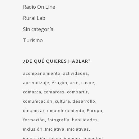
Radio On Line
Rural Lab
Sin categoría
Turismo
¿DE QUÉ QUIERES HABLAR?
acompañamiento
actividades
aprendizaje
Aragón
arte
caspe
comarca
comarcas
compartir
comunicación
cultura
desarrollo
dinamizar
empoderamiento
Europa
formación
fotografía
habilidades
inclusión
Iniciativa
iniciativas
innovación
joven
jovenes
juventud