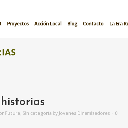
R
Proyectos
Acción Local
Blog
Contacto
La Era R
IAS
historias
or Future
,
Sin categoría
by
Jovenes Dinamizadores
0