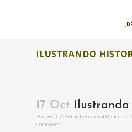
JD
ILUSTRANDO HISTOR
17 Oct
Ilustrando 
Posted at 10:56h
in
Peripheral Memories f
Comments