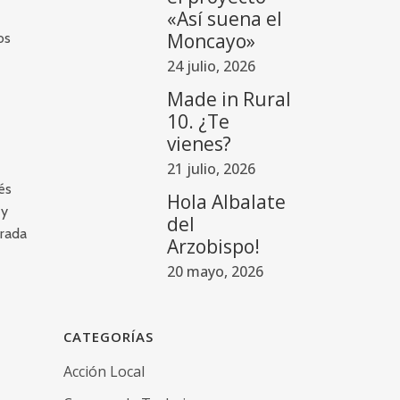
«Así suena el
Moncayo»
os
24 julio, 2026
Made in Rural
10. ¿Te
vienes?
21 julio, 2026
és
Hola Albalate
 y
del
trada
Arzobispo!
20 mayo, 2026
CATEGORÍAS
Acción Local