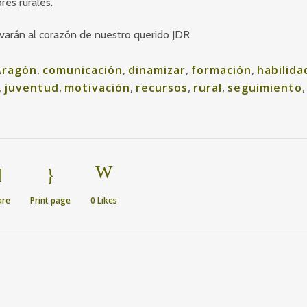
es rurales.
evarán al corazón de nuestro querido JDR.
Aragón
,
comunicación
,
dinamizar
,
formación
,
habilida
,
juventud
,
motivación
,
recursos
,
rural
,
seguimiento
,
are
Print page
0
Likes