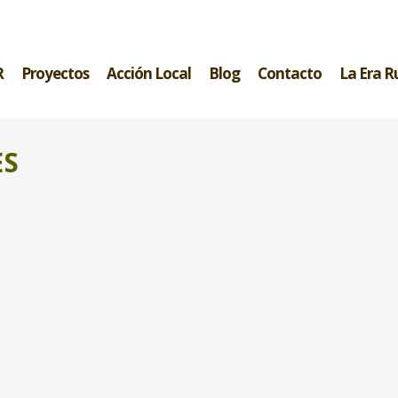
R
Proyectos
Acción Local
Blog
Contacto
La Era R
ES