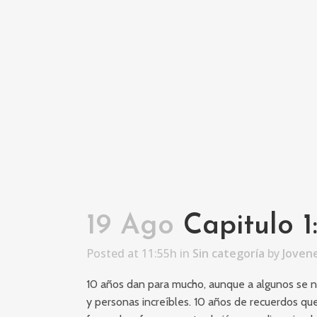
19 Ago
Capitulo 1
Posted at 11:55h
in
Sin categoría
by
Joven
10 años dan para mucho, aunque a algunos se n
y personas increíbles. 10 años de recuerdos q