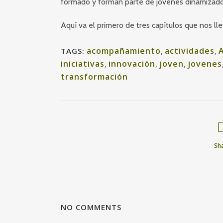
formado y forman parte de jóvenes dinamizador
Aquí va el primero de tres capítulos que nos ll
acompañamiento
,
actividades
,
TAGS:
iniciativas
,
innovación
,
joven
,
jovenes
transformación
Sh
NO COMMENTS