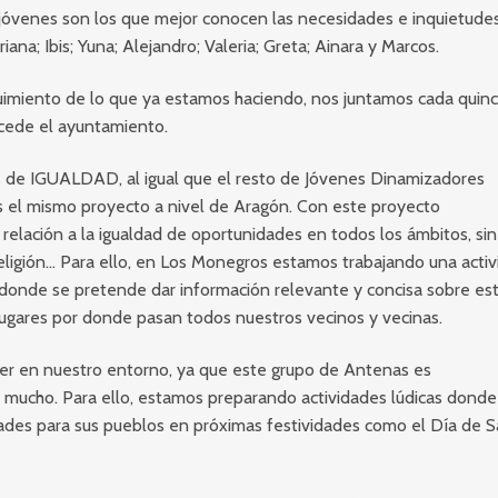
 jóvenes son los que mejor conocen las necesidades e inquietude
ana; Ibis; Yuna; Alejandro; Valeria; Greta; Ainara y Marcos.
eguimiento de lo que ya estamos haciendo, nos juntamos cada quin
 cede el ayuntamiento.
de IGUALDAD, al igual que el resto de Jóvenes Dinamizadores
 el mismo proyecto a nivel de Aragón. Con este proyecto
elación a la igualdad de oportunidades en todos los ámbitos, sin
a religión… Para ello, en Los Monegros estamos trabajando una acti
 donde se pretende dar información relevante y concisa sobre es
lugares por donde pasan todos nuestros vecinos y vecinas.
er en nuestro entorno, ya que este grupo de Antenas es
mucho. Para ello, estamos preparando actividades lúdicas donde
dades para sus pueblos en próximas festividades como el Día de 