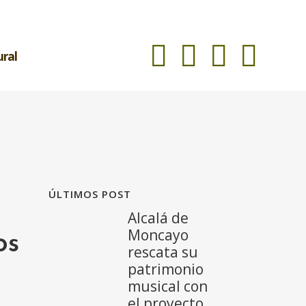
ural
ÚLTIMOS POST
Alcalá de
Moncayo
os
rescata su
patrimonio
musical con
el proyecto