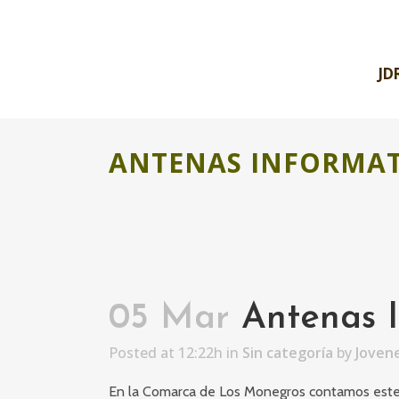
JD
ANTENAS INFORMAT
05 Mar
Antenas I
Posted at 12:22h
in
Sin categoría
by
Joven
En la Comarca de Los Monegros contamos este