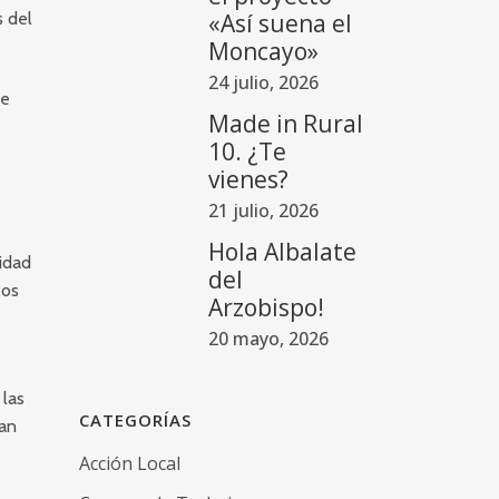
s del
«Así suena el
Moncayo»
24 julio, 2026
ce
Made in Rural
10. ¿Te
vienes?
21 julio, 2026
Hola Albalate
vidad
del
tos
Arzobispo!
20 mayo, 2026
 las
CATEGORÍAS
San
Acción Local