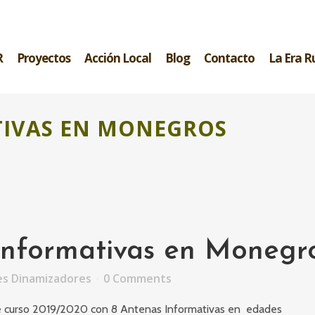
R
Proyectos
Acción Local
Blog
Contacto
La Era R
IVAS EN MONEGROS
nformativas en Monegr
es Dinamizadores
0 Comments
 curso 2019/2020 con 8 Antenas Informativas en edades