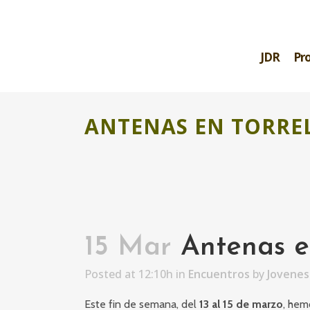
JDR
Pr
ANTENAS EN TORRE
15 Mar
Antenas en
Posted at 12:10h
in
Encuentros
by
Jovenes
Este fin de semana, del
13 al 15 de marzo
, hem