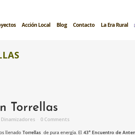
oyectos
Acción Local
Blog
Contacto
La Era Rural
LLAS
 Torrellas
 Dinamizadores
0 Comments
os llenado
Torrellas
de pura energía. El
43º Encuentro de Ante