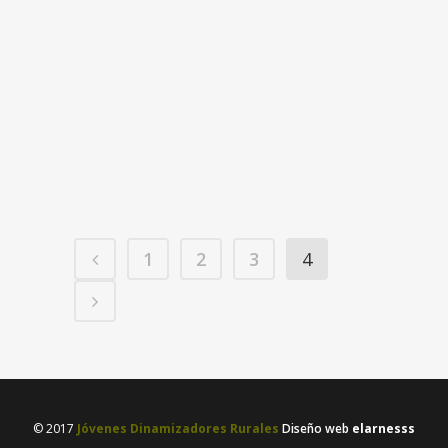
ME LLAMO RUTH Y SOY DE
BLANCAS
Me llamo Ruth, tengo 25 años y soy de
Blancas. En 2014 acabé mis estudios
como Ingeniera en Diseño Industrial
en...
01 agosto, 2017
/
3 Comments
1
2
3
4
© 2017
Jóvenes Dinamizadores Rurales
Diseño web
elarnesss