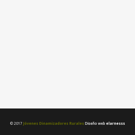
ESCUCHA EL ÚLTIMO PODCAST
DE LAS ANTENAS INFORMATIVAS
DEL BAJO ARAGÓN
Las antenas informativas del Bajo
Aragón graban un podcast sobre el
Campo de Trabajo de Calanda. Es...
09 mayo, 2017
/
No comment
© 2017
Jóvenes Dinamizadores Rurales
Diseño web
elarnesss