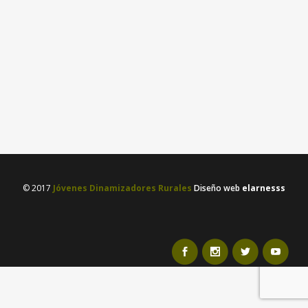
#COACHINGRURAL
Presentamos Lecciones en conserva,
proyecto de dinamización rural, para la
difusión del patrimonio inmaterial de
Blancas en forma de vídeos...
08 agosto, 2019
/
1 Comment
© 2017
Jóvenes Dinamizadores Rurales
Diseño web
elarnesss