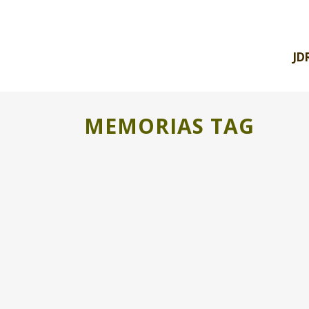
JD
MEMORIAS TAG
PERIPHERAL MEMORIES. UN RETO PAR
CONECTAR
Estamos contentos y tambien nerviosos!
Durante los próximos meses Jóvenes
Dinamizadores rurales va a liderar una Acción
Clave 2 del...