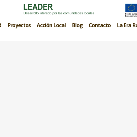
R
Proyectos
Acción Local
Blog
Contacto
La Era R
A