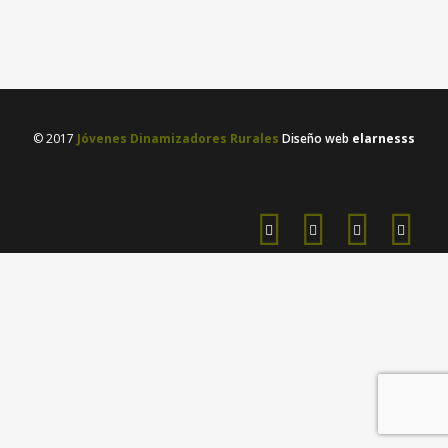
09 agosto, 2019
/
1 Comment
© 2017
Jóvenes Dinamizadores Rurales
Diseño web
elarnesss