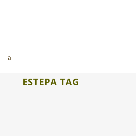
ESTEPA TAG
CAVE CANE PONE EN VALOR
NUESTRA ESTEPA.
Somos una asociación para la defensa
del medio ambiente y el patrimonio
ubicada en la zona de la Ribera Baja....