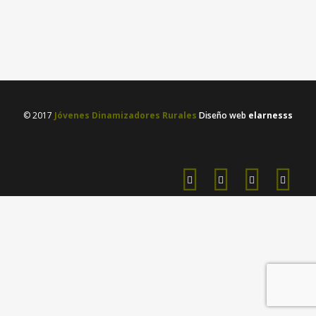
y dinamización...
26 septiembre, 2019
/
0 Comments
© 2017
Jóvenes Dinamizadores Rurales
Diseño web
elarnesss