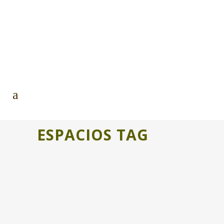
ESPACIOS TAG
ESPACIOS COLABORATIVOS EN
UNCASTILLO
El próximo 3 de octubre en Uncastillo,
tenemos una cita! Hemos preparando
un encuentro pensando en la creación