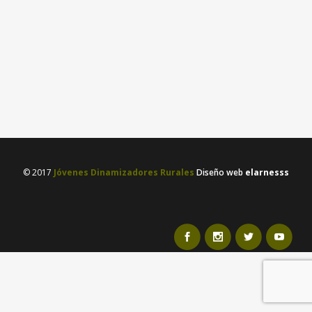
Estamos contentos y tambien
nerviosos! Durante los próximos meses
Jóvenes Dinamizadores rurales va a
liderar una Acción Clave 2 del...
12 enero, 2023
/
0 Comments
© 2017
Jóvenes Dinamizadores Rurales
Diseño web
elarnesss