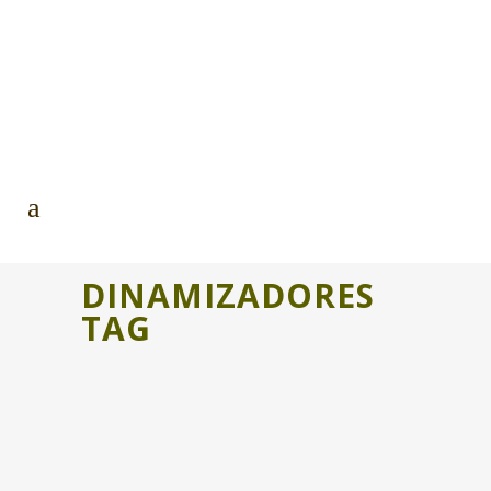
DINAMIZADORES
TAG
FAYÓN ACOGE EL 9º CAMPO DE
TRABAJO DE JDR
Del 22 al 26 de junio, Fayón se
convierte en el escenario del 9º campo