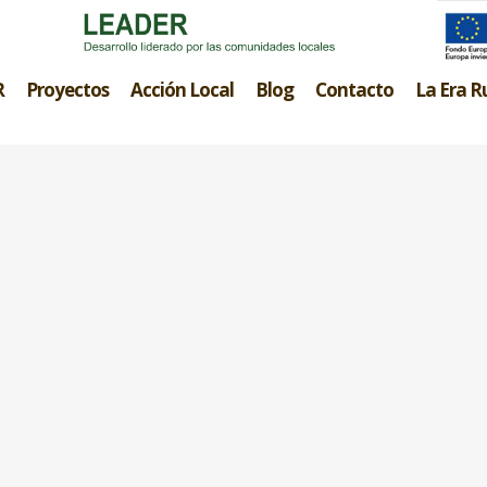
R
Proyectos
Acción Local
Blog
Contacto
La Era R