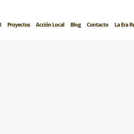
R
Proyectos
Acción Local
Blog
Contacto
La Era R