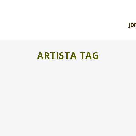
JD
ARTISTA TAG
TORRE LOS NEGROS Y SUS MURALES
MADE IN RURAL
El municipio de Torre los Negros prepara un
recorrido de murales para conocer sus
antiguos oficios, ahora ya oficios perdidos....