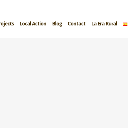
rojects
Local Action
Blog
Contact
La Era Rural