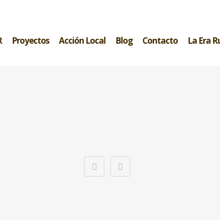
R
Proyectos
Acción Local
Blog
Contacto
La Era R