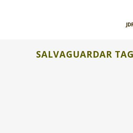
JD
SALVAGUARDAR TA
BIBLIOTECAS HUMANAS PARA
PRESERVAR EL PATRIMONIO
INMATERIAL
Debutamos! Después de 4 meses de
reuniones, formación internacional,
presentaciones de proyecto, charlas con