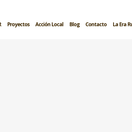
R
Proyectos
Acción Local
Blog
Contacto
La Era R
G