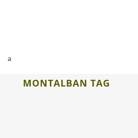
MONTALBAN TAG
ENERGÍA MINERA EN EL IV CAMPO
DE TRABAJO. EL PODCAST
Clara Marín de Daroca y Carmen