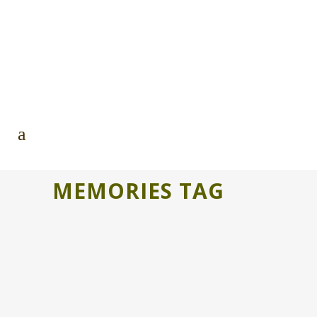
MEMORIES TAG
¿NOS REGALAS UNA HISTORIA?
Seguro que atesoras una historia ligada
al lugar de donde vienes, que te
parecería compartirla? El proyecto
europeo sobre Bibliotecas Humanas...