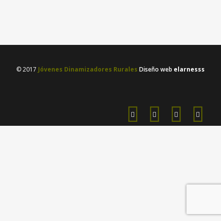
17 enero, 2024
/
0 Comments
© 2017
Jóvenes Dinamizadores Rurales
Diseño web
elarnesss