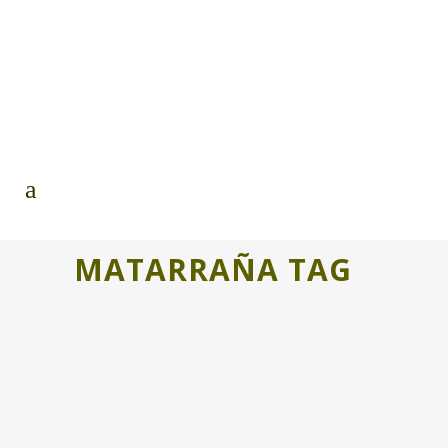
MATARRAÑA TAG
BECEITE Y SU NUEVO CENTRO
JOVEN AUTOGESTIONADO
El proyecto Centro Joven en Beceite,
impulsado junto al IES Matarraña, ha
sido seleccionado entre los 10 mejores