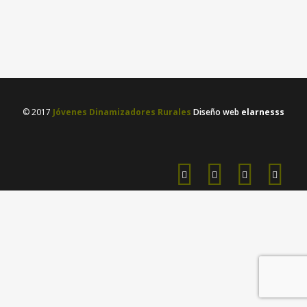
proyectos de...
07 marzo, 2026
/
0 Comments
© 2017
Jóvenes Dinamizadores Rurales
Diseño web
elarnesss