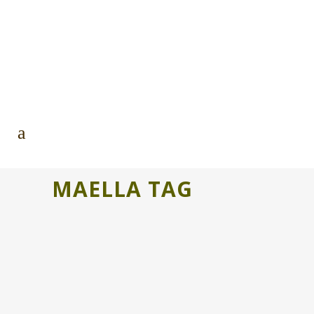
MAELLA TAG
DE RUTA CON GLORIA #2
Abrimos inscripciones para participar
en la segunda edición de De ruta con
Gloria, una aventura a pedales.
Estamos preparando una ruta...