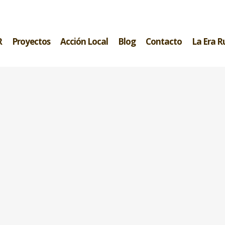
R
Proyectos
Acción Local
Blog
Contacto
La Era R