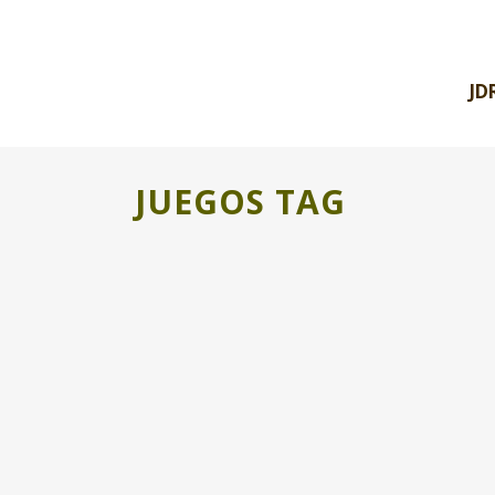
JD
JUEGOS TAG
ILUSTRAR E INTERPRETAR LAS
BIBLIOTECAS HUMANAS
Entramos en la última fase del proyecto
peripheral memories for future , en la que
tenemos que elegir tres historias...