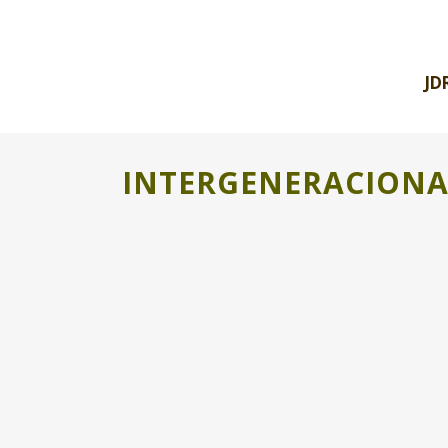
JD
INTERGENERACIONA
FEITO EN MONLORA ES MADE IN
RURAL
Soy Victoria García Casajús y os presento
Feito en Monlora (Hecho en Monlora), un
proyecto que busca crear un espacio...