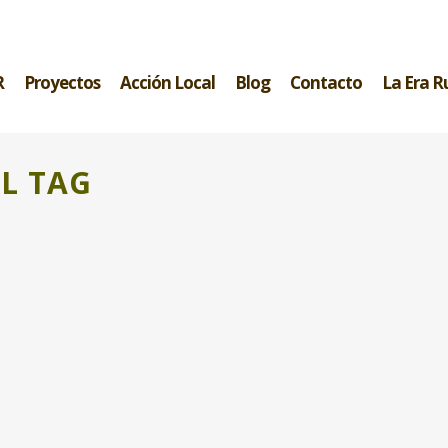
R
Proyectos
Acción Local
Blog
Contacto
La Era R
L TAG