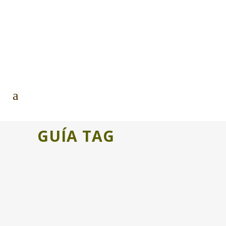
GUÍA TAG
«ATENTA AL CONTEXTO» EL
MADE IN RURAL DEL NORTE QUE
ABRAZA AL PATRIMONIO
INMATERIAL
Somos Daniel, Joan y María, y juntos