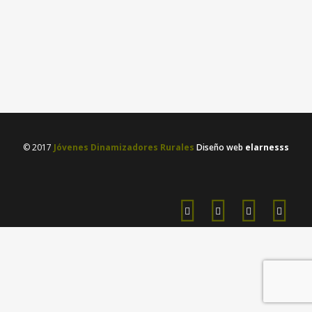
presentaciones de proyecto, charlas
con nuestros mayores y coordinación
con centros educativos,...
21 diciembre, 2023
/
0 Comments
© 2017
Jóvenes Dinamizadores Rurales
Diseño web
elarnesss