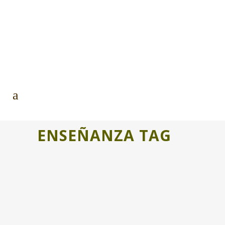
ENSEÑANZA TAG
BIBLIOTECAS HUMANAS PARA
PRESERVAR EL PATRIMONIO
INMATERIAL
Debutamos! Después de 4 meses de
reuniones, formación internacional,