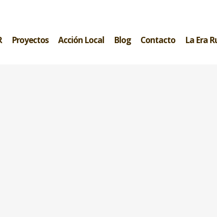
R
Proyectos
Acción Local
Blog
Contacto
La Era R
ttern"]