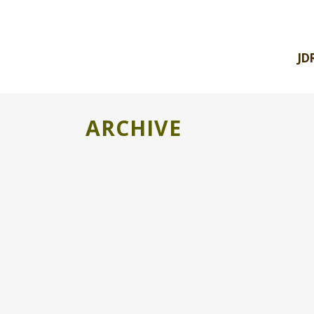
JD
ARCHIVE
BIBLIOTECAS HUMANAS
[vc_row css_animation="" row_type="row"
use_row_as_full_screen_section="no"
type="full_width" angled_section="no"
text_align="left"
background_image_as_pattern="without_pa